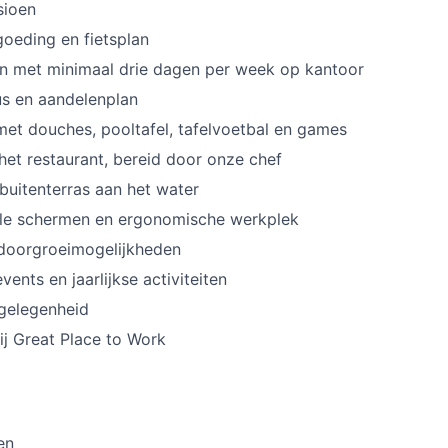
sioen
oeding en fietsplan
n met minimaal drie dagen per week op kantoor
us en aandelenplan
met douches, pooltafel, tafelvoetbal en games
 het restaurant, bereid door onze chef
buitenterras aan het water
le schermen en ergonomische werkplek
 doorgroeimogelijkheden
ents en jaarlijkse activiteiten
gelegenheid
 rij Great Place to Work
en