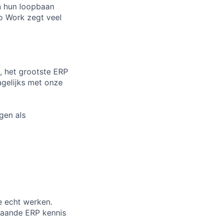
n hun loopbaan
to Work zegt veel
, het grootste ERP
agelijks met onze
agen als
e echt werken.
gaande ERP kennis