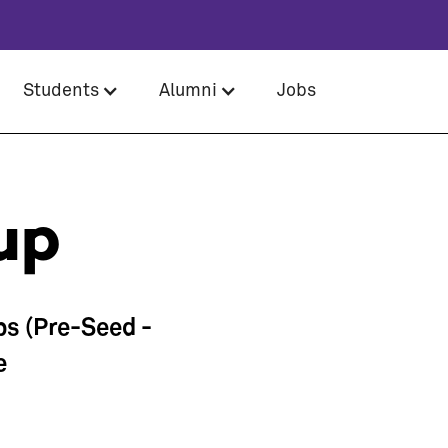
Students
Alumni
Jobs
up
ps (Pre-Seed -
e