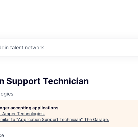
Join talent network
n Support Technician
ogies
longer accepting applications
t
Amper Technologies
.
milar to "
Application Support Technician
"
The Garage
.
ce