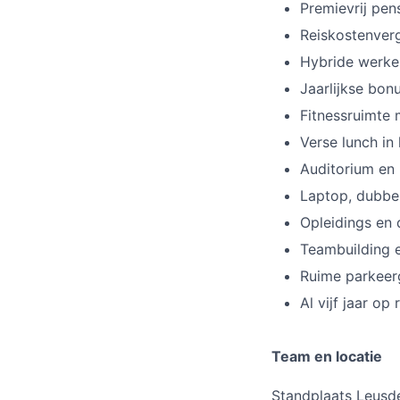
Premievrij pen
Reiskostenverg
Hybride werke
Jaarlijkse bon
Fitnessruimte 
Verse lunch in
Auditorium en 
Laptop, dubbe
Opleidings en
Teambuilding ev
Ruime parkeer
Al vijf jaar op
Team en locatie
Standplaats Leusd