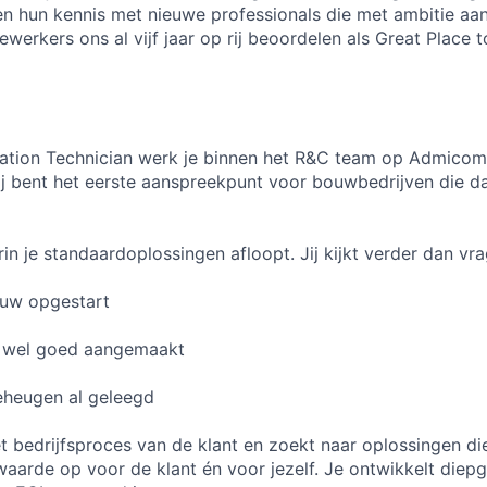
en hun kennis met nieuwe professionals die met ambitie aa
werkers ons al vijf jaar op rij beoordelen als Great Place 
cation Technician werk je binnen het R&C team op Admicom
ij bent het eerste aanspreekpunt voor bouwbedrijven die d
rin je standaardoplossingen afloopt. Jij kijkt verder dan vr
euw opgestart
r wel goed aangemaakt
eheugen al geleegd
het bedrijfsproces van de klant en zoekt naar oplossingen di
arde op voor de klant én voor jezelf. Je ontwikkelt diep