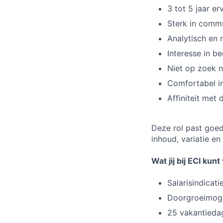
3 tot 5 jaar er
Sterk in commu
Analytisch en 
Interesse in b
Niet op zoek n
Comfortabel in
Affiniteit met
Deze rol past goed 
inhoud, variatie e
Wat jij bij ECI ku
Salarisindicat
Doorgroeimogel
25 vakantieda