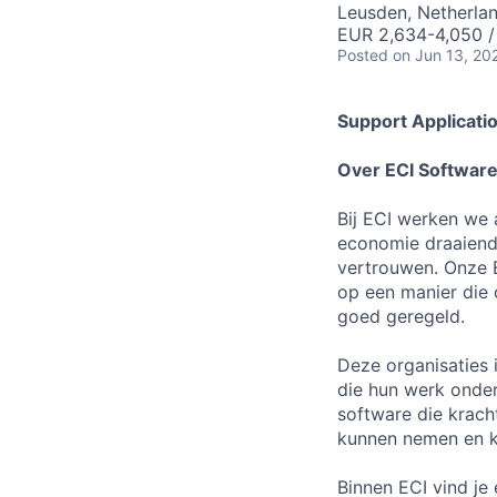
Leusden, Netherla
EUR 2,634-4,050 /
Posted
on Jun 13, 20
Support Applicati
Over
ECI Software
Bij ECI werken we
economie draaiende
vertrouwen. Onze E
op een manier die 
goed geregeld.
Deze organisaties i
die hun werk onder
software die kracht
kunnen nemen en ku
Binnen ECI vind je