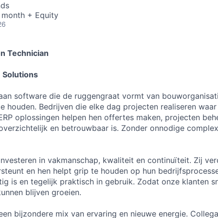
nds
 month + Equity
26
on Technician
 Solutions
 aan software die de ruggengraat vormt van bouworganisat
 houden. Bedrijven die elke dag projecten realiseren waa
RP oplossingen helpen hen offertes maken, projecten behe
overzichtelijk en betrouwbaar is. Zonder onnodige complex
nvesteren in vakmanschap, kwaliteit en continuïteit. Zij ve
steunt en hen helpt grip te houden op hun bedrijfsprocess
ig is en tegelijk praktisch in gebruik. Zodat onze klanten sn
nnen blijven groeien.
 een bijzondere mix van ervaring en nieuwe energie. Collega