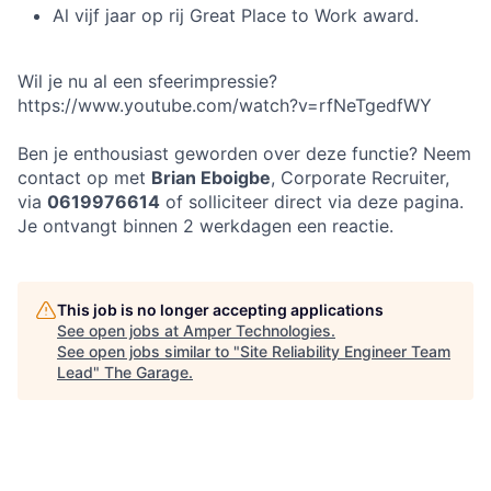
Al vijf jaar op rij Great Place to Work award.
Wil je nu al een sfeerimpressie?
https://www.youtube.com/watch?v=rfNeTgedfWY
Ben je enthousiast geworden over deze functie? Neem
contact op met
Brian Eboigbe
, Corporate Recruiter,
via
0619976614
of solliciteer direct via deze pagina.
Je ontvangt binnen 2 werkdagen een reactie.
This job is no longer accepting applications
See open jobs at
Amper Technologies
.
See open jobs similar to "
Site Reliability Engineer Team
Lead
"
The Garage
.